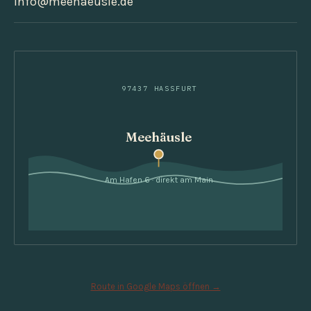
info@meehaeusle.de
97437 HASSFURT
Meehäusle
Am Hafen 6 · direkt am Main
Route in Google Maps öffnen →